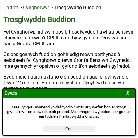
Cartref
>
Cynghorwyr
>
Trosglwyddo Buddion
Trosglwyddo Buddion
Fel Cynghorwr, nid yw’n bosib trosglwyddo hawliau pensiwn
blaenorol i mewn i’r CPLlL o unrhyw gynllun Pensiwn arall
nac o Gronfa CPLlL arall.
Os oes gennych fuddion gohiriedig mewn perthynas â
aelodaeth fel Cynghorwr o fewn Cronfa Bensiwn Gwynedd,
mae gennych yr opsiwn o’i gyfuno â’ch aelodaeth gyfredol.
Bydd rhaid i gais i gyfuno eich buddion gael ei gyflwyno o
fewn 12 mis o ail ymuno â’r cynllun. Cysylltwch â ni cyn
gynted ac sy’n bosib.
Cwcis
Nid yw cyfuno’ch hawliau pensiwn yn benderfyniad sy’n
hawdd i’w wneud pob tro, ac efallai y dymunech gael
Mae Cyngor Gwynedd yn defnyddio cwcis ar y wefan hon er mwyn
cymorth gan ymgynghorydd ariannol annibynnol.
gwella'r wefan a gwella eich profiad. Mae rhagor o wybodaeth ar gael ar
ein tudalen
Preifatrwydd a Chwcis.
Cau