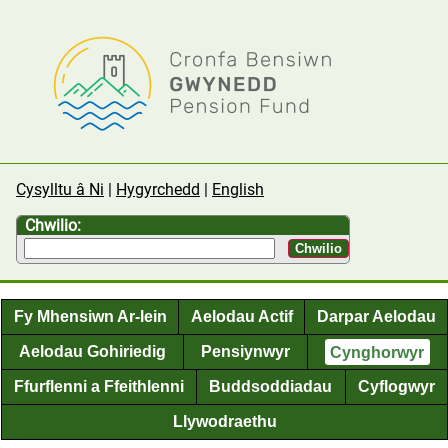
Cysylltu â Ni
Hygyrchedd
English
Chwilio:
Fy Mhensiwn Ar-lein
Aelodau Actif
Darpar Aelodau
Aelodau Gohiriedig
Pensiynwyr
Cynghorwyr
Ffurflenni a Ffeithlenni
Buddsoddiadau
Cyflogwyr
Llywodraethu