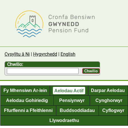
Cysylltu â Ni
Hygyrchedd
English
Chwilio:
Fy Mhensiwn Ar-lein
Aelodau Actif
Darpar Aelodau
Aelodau Gohiriedig
Pensiynwyr
Cynghorwyr
Ffurflenni a Ffeithlenni
Buddsoddiadau
Cyflogwyr
Llywodraethu