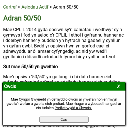
Cartref
>
Aelodau Actif
>
Adran 50/50
Adran 50/50
Mae CPLlL 2014 gyda opsiwn sy'n caniatáu i weithwyr sy'n
gymwys i fod yn aelod o’r CPLlL i ethol i gyfrannu hanner ac
i dderbyn hanner y buddion yn hytrach na gadael y cynllun
yn gyfan gwbl. Bydd yr opsiwn hwn yn gorfod cael ei
adnewyddu ar ôl amser cyfyngedig, ac nid yw wedi'i
gynllunio i ddisodli aelodaeth tymor hir y cynllun arferol.
Sut mae 50/50 yn gweithio
Mae'r opsiwn '50/50' yn galluogi i chi dalu hanner eich
cyfradd cyfraniad arferol ac adeiladu hanner eich buddion
Cwcis
pensiwn yn ystod y cyfnod hwnnw. Byddwch yn dal i gadw'r
gwerth llawn o fuddion eraill megis lwmp swm marwolaeth
mewn gwasanaeth. Bydd angen i chi gwblhau etholiad ar
Mae Cyngor Gwynedd yn defnyddio cwcis ar y wefan hon er mwyn
gyfer yr opsiwn 50/50 ac o'r cyfnod talu nesaf bydd eich
gwella'r wefan a gwella eich profiad. Mae rhagor o wybodaeth ar gael ar
ein tudalen
Preifatrwydd a Chwcis.
cyfraniadau yn cael eu haneru. Ni fydd angen etholiad
pellach hyd nes naill ai eich bod yn dymuno i ailymuno â'r
Cau
prif gynllun neu eich bod yn dod yn ôl i mewn i'r prif gynllun
o dan ddarpariaethau cofrestru awtomatig (gweler isod).