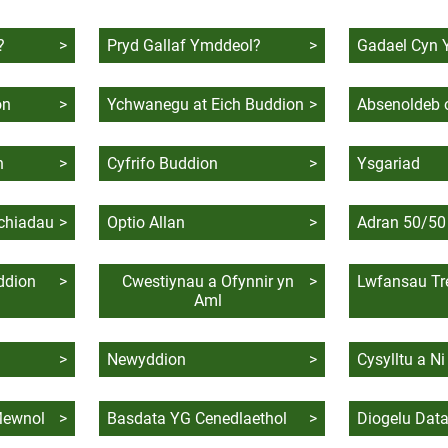
?
>
Pryd Gallaf Ymddeol?
>
Gadael Cyn 
on
>
Ychwanegu at Eich Buddion
>
Absenoldeb o
h
>
Cyfrifo Buddion
>
Ysgariad
chiadau
>
Optio Allan
>
Adran 50/50
ddion
>
Cwestiynau a Ofynnir yn
>
Lwfansau Tr
Aml
>
Newyddion
>
Cysylltu a Ni
Mewnol
>
Basdata YG Cenedlaethol
>
Diogelu Dat