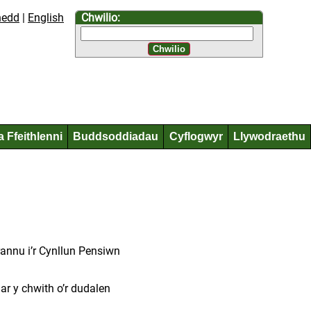
hedd
English
Chwilio:
a Ffeithlenni
Buddsoddiadau
Cyflogwyr
Llywodraethu
annu i’r Cynllun Pensiwn
ar y chwith o’r dudalen