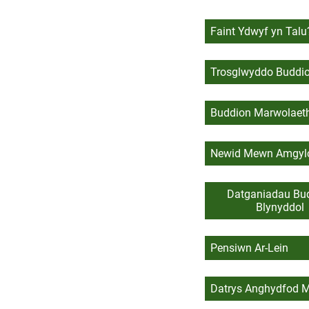
Faint Ydwyf yn Talu
Trosglwyddo Buddi
Buddion Marwolaet
Newid Mewn Amgyl
Datganiadau Bu
Blynyddol
Pensiwn Ar-Lein
Datrys Anghydfod 