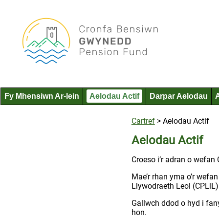
Fy Mhensiwn Ar-lein
Aelodau Actif
Darpar Aelodau
Cartref
>
Aelodau Actif
Aelodau Actif
Croeso i’r adran o wefa
Mae’r rhan yma o’r wefan
Llywodraeth Leol (CPLlL
Gallwch ddod o hyd i fan
hon.