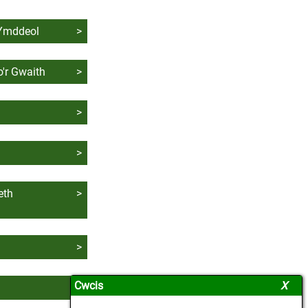
Ymddeol
>
'r Gwaith
>
>
>
eth
>
>
Cwcis
a
>