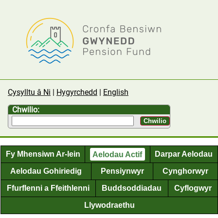
Cysylltu â Ni
Hygyrchedd
English
Chwilio:
Fy Mhensiwn Ar-lein
Aelodau Actif
Darpar Aelodau
Aelodau Gohiriedig
Pensiynwyr
Cynghorwyr
Ffurflenni a Ffeithlenni
Buddsoddiadau
Cyflogwyr
Llywodraethu