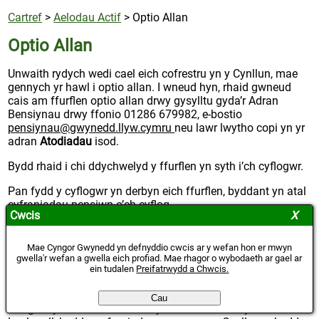
Cartref
>
Aelodau Actif
>
Optio Allan
Optio Allan
Unwaith rydych wedi cael eich cofrestru yn y Cynllun, mae
gennych yr hawl i optio allan. I wneud hyn, rhaid gwneud
cais am ffurflen optio allan drwy gysylltu gyda’r Adran
Bensiynau drwy ffonio 01286 679982, e-bostio
pensiynau@gwynedd.llyw.cymru
neu lawr lwytho copi yn yr
adran
Atodiadau
isod.
Bydd rhaid i chi ddychwelyd y ffurflen yn syth i’ch cyflogwr.
Pan fydd y cyflogwr yn derbyn eich ffurflen, byddant yn atal
cyfraniadau pensiwn o’ch cyflog.
Cwcis
Os ydych wedi bod yn y cynllun am lai na 2 flynedd, a'ch
bod heb unrhyw fuddion mewn Cynllun Pensiwn
Mae Cyngor Gwynedd yn defnyddio cwcis ar y wefan hon er mwyn
Llywodraeth Leol arall, bydd y cyfraniadau yn cael eu had-
gwella'r wefan a gwella eich profiad. Mae rhagor o wybodaeth ar gael ar
ein tudalen
Preifatrwydd a Chwcis.
dalu (llai unrhyw ddidyniad treth berthnasol).
Os ydych wedi bod yn y cynllun am fwy na 2 flynedd, neu
Cau
fod gennych fuddion mewn Cynllun Pensiwn Llywodraeth